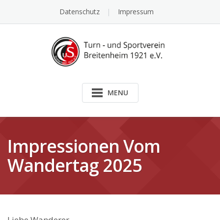
Skip
Datenschutz
Impressum
to
content
MENU
Impressionen Vom
Wandertag 2025
Liebe Wanderer,